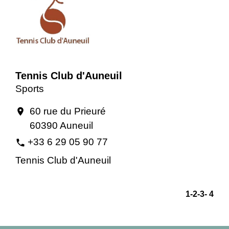
Tennis Club d'Auneuil
Sports
60 rue du Prieuré
location_on
60390 Auneuil
+33 6 29 05 90 77
phone
Tennis Club d'Auneuil
1
-2
-3
-
4