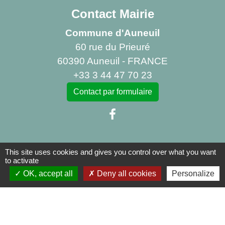
Contact Mairie
Commune d'Auneuil
60 rue du Prieuré
60390 Auneuil - FRANCE
+33 3 44 47 70 23
Contact par formulaire
This site uses cookies and gives you control over what you want
Liens
to activate
OK, accept all
Deny all cookies
Personalize
Centre Social Rural La Canopée
Bibliothèque d'Auneuil
Mentions légales
-
Politique de confidentialité
-