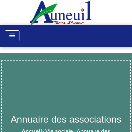
menu
Annuaire des associations
Accueil
Vie sociale
Annuaire des
/
/