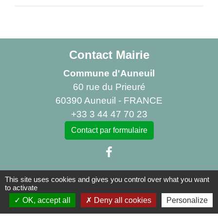
Contact Mairie
Commune d'Auneuil
60 rue du Prieuré
60390 Auneuil - FRANCE
+33 3 44 47 70 23
Contact par formulaire
This site uses cookies and gives you control over what you want
to activate
Liens
OK, accept all
Deny all cookies
Personalize
Centre Social Rural La Canopée