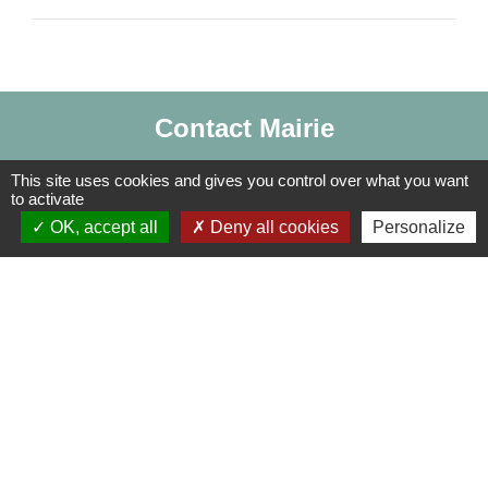
Contact Mairie
Commune d'Auneuil
This site uses cookies and gives you control over what you want
60 rue du Prieuré
to activate
OK, accept all
Deny all cookies
Personalize
60390 Auneuil - FRANCE
+33 3 44 47 70 23
Contact par formulaire
Liens
Centre Social Rural La Canopée