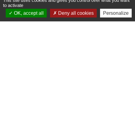
This site uses cookies and gives you control over what you want
to activate
Conditions d'attribution du bon d'énergie
OK, accept all
Deny all cookies
Personalize
Être âgé de 70 ans et plus à la date du vote du
budget primitif du CCAS d’AUNEUIL.
Être domicilié à Auneuil depuis plus de 6 mois à la
date du vote du budget primitif du CCAS
d’Auneuil.
Si plusieurs personnes réunissent ces conditions au sein
d’un même foyer, il ne sera versé qu’une seule
indemnité.
Contact Mairie