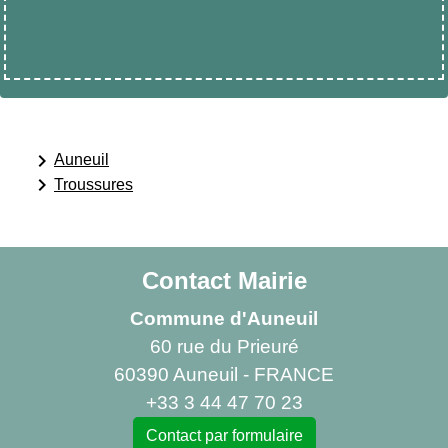
keyboard_arrow_right
Auneuil
keyboard_arrow_right
Troussures
Contact Mairie
Commune d'Auneuil
60 rue du Prieuré
60390 Auneuil - FRANCE
+33 3 44 47 70 23
Contact par formulaire