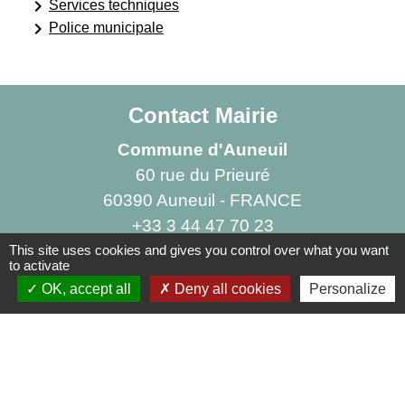
keyboard_arrow_right
Services techniques
keyboard_arrow_right
Police municipale
Contact Mairie
Commune d'Auneuil
60 rue du Prieuré
60390 Auneuil - FRANCE
+33 3 44 47 70 23
This site uses cookies and gives you control over what you want
Contact par formulaire
to activate
OK, accept all
Deny all cookies
Personalize
Liens