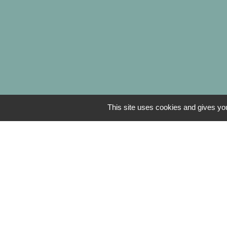
This site uses cookies and gives you
L
Centre Social
Bibliothèque d
Mentions légales
-
Poli