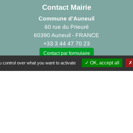
Contact Mairie
Commune d'Auneuil
60 rue du Prieuré
60390 Auneuil - FRANCE
+33 3 44 47 70 23
Contact par formulaire
 control over what you want to activate
OK, accept all
iens
 Rural La Canopée
'Auneuil
tique de confidentialité
-
Accessibilité
-
Plan du site