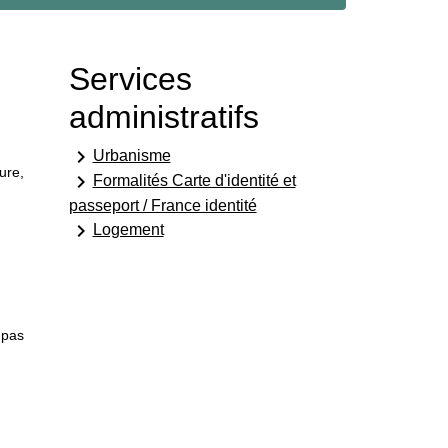
Services
administratifs
keyboard_arrow_right
Urbanisme
ure,
keyboard_arrow_right
Formalités Carte d'identité et
passeport / France identité
keyboard_arrow_right
Logement
 pas