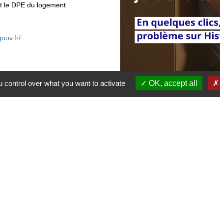
x et le DPE du logement
gouv.fr/
 control over what you want to activate
OK, accept all
Contact Mairie
Commune d'Auneuil
60 rue du Prieuré