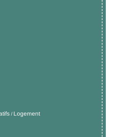
tifs
Logement
/