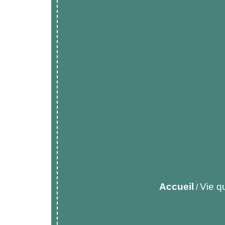
Accueil
Vie q
/