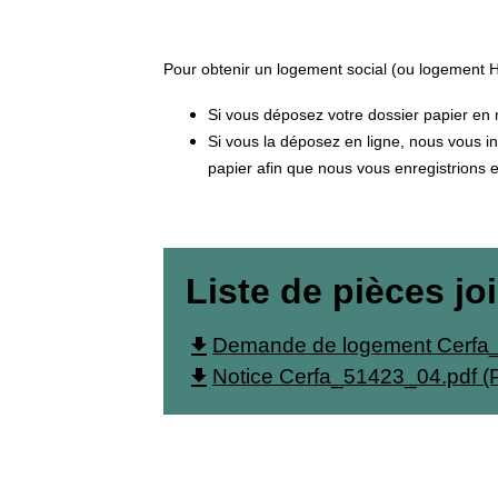
Pour obtenir un logement social (ou logement H
Si vous déposez votre dossier papier en m
Si vous la déposez en ligne, nous vous in
papier afin que nous vous enregistrions e
Liste de pièces jo
file_download
Demande de logement Cerfa_
file_download
Notice Cerfa_51423_04.pdf (