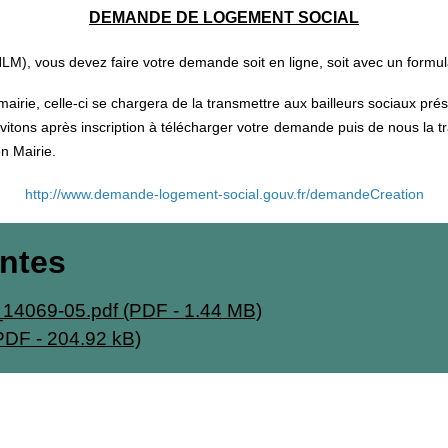
DEMANDE DE LOGEMENT SOCIAL
LM), vous devez faire votre demande soit en ligne, soit avec un form
airie, celle-ci se chargera de la transmettre aux bailleurs sociaux pr
vitons après inscription à télécharger votre demande puis de nous la t
n Mairie.
http://www.demande-logement-social.gouv.fr/demandeCreation
intes
14069-05.pdf (PDF - 1.44 MB)
PDF - 204.92 kB)