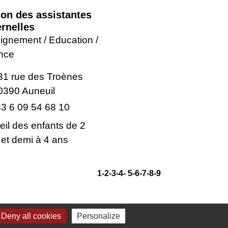
on des assistantes
rnelles
ignement / Education /
nce
31 rue des Troènes
0390 Auneuil
3 6 09 54 68 10
eil des enfants de 2
 et demi à 4 ans
1
-2
-3
-4
-
5
-6
-7
-8
-9
Deny all cookies
Personalize