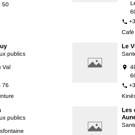
L
1 50
6
+3
phone
Café
Guy
Le V
ux publics
Santé
 Val
4
location_on
6
3 76
+3
phone
inture
Kiné
n
Les 
Aune
ux publics
Santé
rsfontaine