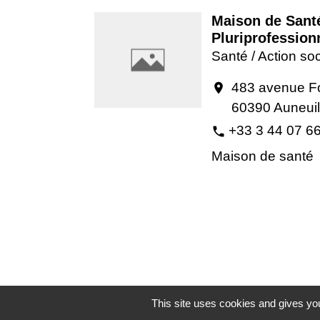
Maison de Sant
Pluriprofession
Santé / Action soc
483 avenue F
location_on
60390 Auneuil
+33 3 44 07 6
phone
Maison de santé
This site uses cookies and gives you