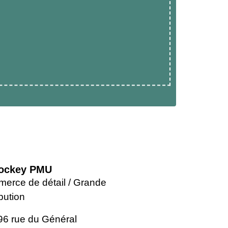
Jockey PMU
erce de détail / Grande
ibution
96 rue du Général