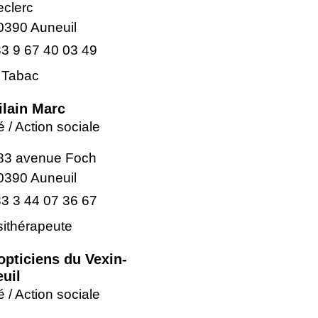
eclerc
0390 Auneuil
3 9 67 40 03 49
 Tabac
ilain Marc
 / Action sociale
83 avenue Foch
0390 Auneuil
3 3 44 07 36 67
sithérapeute
opticiens du Vexin-
uil
 / Action sociale