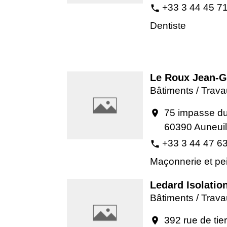
+33 3 44 45 7
phone
Dentiste
Le Roux Jean-
Bâtiments / Trava
75 impasse du
location_on
60390 Auneuil
+33 3 44 47 6
phone
Maçonnerie et pe
Ledard Isolatio
Bâtiments / Trava
392 rue de tie
location_on