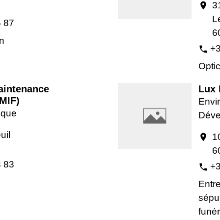
3
location_on
L
5 87
6
on
+3
phone
Opti
aintenance
Lux
LMIF)
Envir
tique
Déve
uil
1
location_on
6
3 83
+3
phone
Entre
sépu
funér