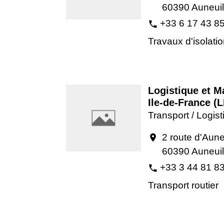
60390 Auneuil
+33 6 17 43 8
phone
Travaux d'isolati
Logistique et M
Ile-de-France (
Transport / Logis
2 route d'Aune
location_on
60390 Auneuil
+33 3 44 81 8
phone
Transport routier