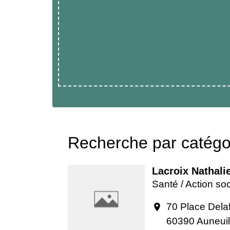
Recherche par catégor
Lacroix Nathali
Santé / Action soc
70 Place Delaf
location_on
60390 Auneuil