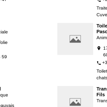
Trait
Cuve
Toil
Pasc
iale
Anim
olie
1
location_on
6
3 59
+3
phone
Toile
chat
l
Tran
Fils
tique
Trans
eauvais