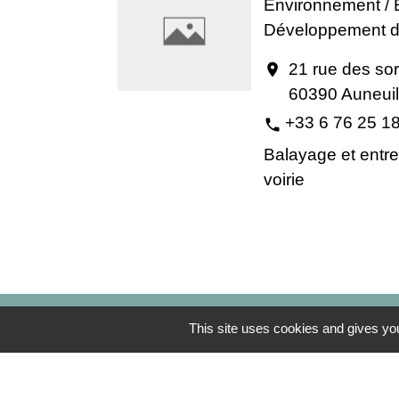
Environnement / E
Développement d
21 rue des sor
location_on
60390 Auneuil
+33 6 76 25 1
phone
Balayage et entre
voirie
This site uses cookies and gives you