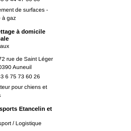
ement de surfaces -
 à gaz
ettage à domicile
ale
aux
72 rue de Saint Léger
0390 Auneuil
3 6 75 73 60 26
tteur pour chiens et
s
sports Etancelin et
port / Logistique