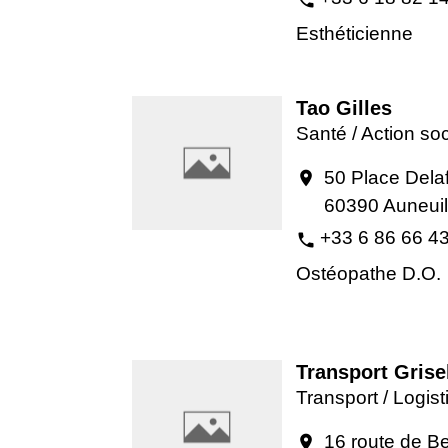
Esthéticienne
Tao Gilles
Santé / Action soc
50 Place Delaf
location_on
60390 Auneuil
+33 6 86 66 4
phone
Ostéopathe D.O.
Transport Grise
Transport / Logis
16 route de B
location_on