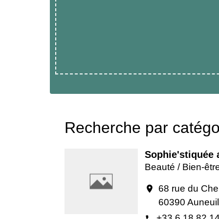
Recherche par catégor
Sophie'stiquée 
Beauté / Bien-êtr
68 rue du Che
location_on
60390 Auneuil
+33 6 18 82 1
phone