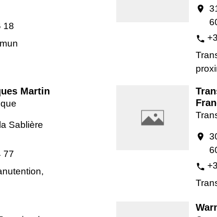
3
location_on
6
6 18
+3
phone
mmun
Trans
proxi
ques Martin
Tran
Fran
tique
Trans
la Sablière
3
location_on
6
4 77
+3
phone
anutention,
Trans
Warn