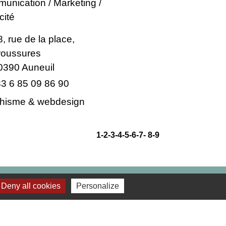
unication / Marketing /
cité
8, rue de la place,
roussures
0390 Auneuil
3 6 85 09 86 90
hisme & webdesign
1
-2
-3
-4
-5
-6
-7
-
8
-9
Deny all cookies
Personalize