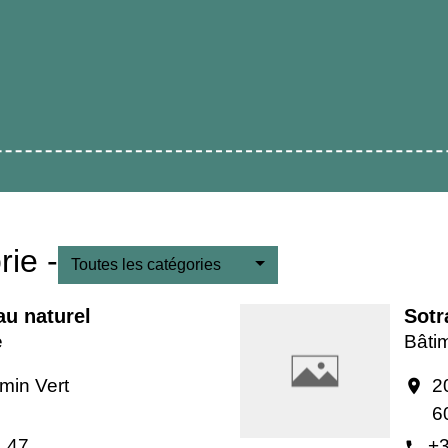
ie -
Toutes les catégories
au naturel
Sotr
e
Bâtim
min Vert
2
location_on
6
4 47
+3
phone