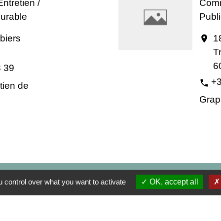
ntretien /
Comm
urable
Publi
biers
1
location_on
T
6
8 39
+3
phone
tien de
Grap
Contact Mairie
 control over what you want to activate
OK, accept all
Commune d'Auneuil
60 rue du Prieuré