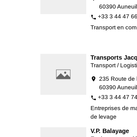
60390 Auneuil
+33 3 44 47 6
phone
Transport en co
Transports Jac
Transport / Logis
235 Route de 
location_on
60390 Auneuil
+33 3 44 47 7
phone
Entreprises de m
de levage
V.P. Balayage