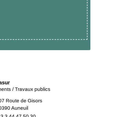
asur
ents / Travaux publics
07 Route de Gisors
0390 Auneuil
3 3 44 47 50 30