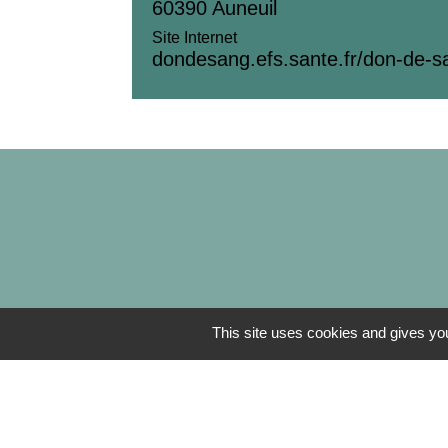
60390 Auneuil
Site Internet
dondesang.efs.sante.fr/don-de-s
This site uses cookies and gives you