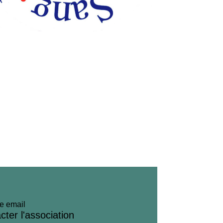
e email
cter l'association