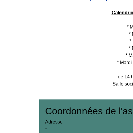
Calendrie
* M
* 
*
* 
* M
* Mard
de 14 
Salle soc
Coordonnées de l'as
Adresse
-