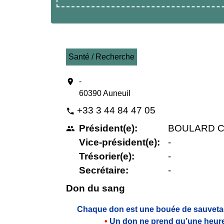
Santé / Recherche
location_on
-
60390 Auneuil
+33 3 44 84 47 05
phone
Président(e):
BOULARD Ch
people
Vice-président(e):
-
Trésorier(e):
-
Secrétaire:
-
Don du sang
Chaque don est une bouée de sauvet
•
Un don ne prend qu’une heure 