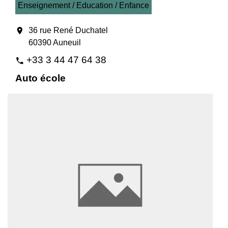
Enseignement / Education / Enfance
location_on
36 rue René Duchatel
60390 Auneuil
+33 3 44 47 64 38
phone
Auto école