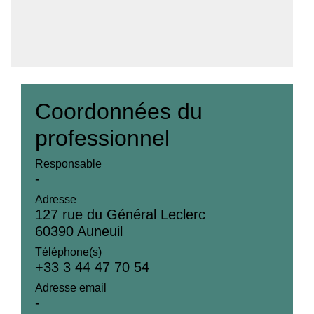
Coordonnées du
professionnel
Responsable
-
Adresse
127 rue du Général Leclerc
60390 Auneuil
Téléphone(s)
+33 3 44 47 70 54
Adresse email
-