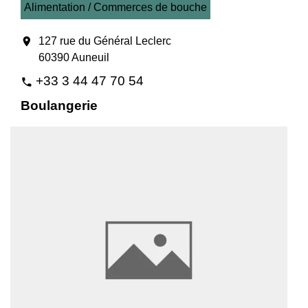
Alimentation / Commerces de bouche
location_on
127 rue du Général Leclerc
60390 Auneuil
+33 3 44 47 70 54
phone
Boulangerie