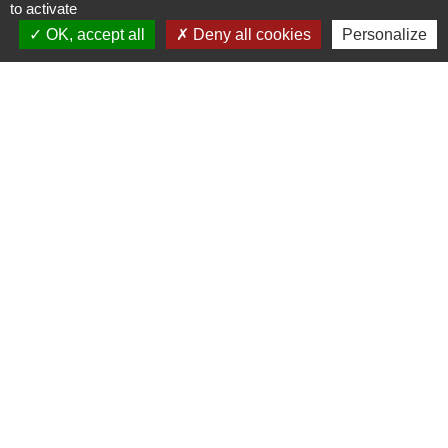
to activate
+33 3 44 47 70 23
OK, accept all
Deny all cookies
Personalize
Contact par formulaire
Liens
Centre Social Rural La Canopée
Bibliothèque d'Auneuil
Mentions légales
-
Politique de confidentialité
-
Accessibilité
-
Plan du site
-
Gestion des cookies