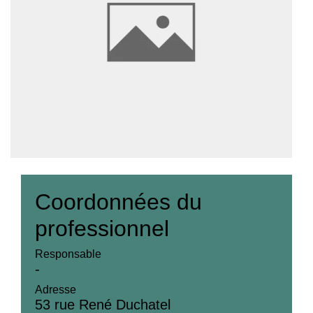
Coordonnées du
professionnel
Responsable
-
Adresse
53 rue René Duchatel