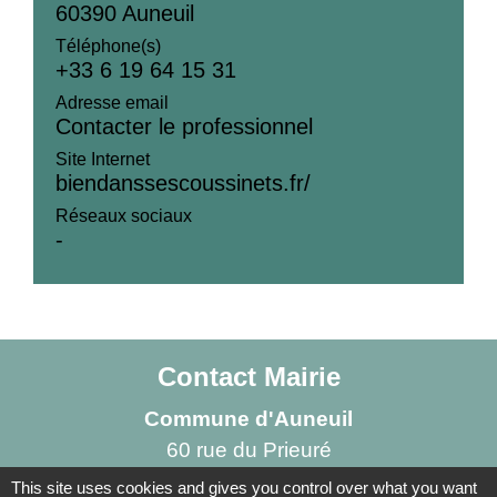
60390 Auneuil
Téléphone(s)
+33 6 19 64 15 31
Adresse email
Contacter le professionnel
Site Internet
biendanssescoussinets.fr/
Réseaux sociaux
-
Contact Mairie
Commune d'Auneuil
60 rue du Prieuré
60390 Auneuil - FRANCE
This site uses cookies and gives you control over what you want