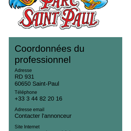
Coordonnées du
professionnel
Adresse
RD 931
60650 Saint-Paul
Téléphone
+33 3 44 82 20 16
Adresse email
Contacter l'annonceur
Site Internet