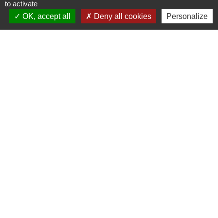
to activate
Contacter l'annonceur
OK, accept all
Deny all cookies
Personalize
Site Internet
-
Notre Structure ne peut être tenue
responsable de la teneur des contacts et
des transactions opérées avec l'annonceur.
Pour tout abus, nous vous invitons à
contacter l'équipe du site afin que nous
puissions éventuellement retirer l'annonce.
Contact Mairie