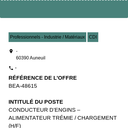
Professionnels - Industrie / Matériaux
CDI
location_on
-
60390 Auneuil
-
phone
RÉFÉRENCE DE L’OFFRE
BEA-48615
INTITULÉ DU POSTE
CONDUCTEUR D’ENGINS –
ALIMENTATEUR TRÉMIE / CHARGEMENT
(H/F)