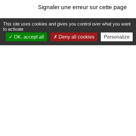
Signaler une erreur sur cette page
This site uses cookies and gives you control over what you want
to activate
OK, accept all
Deny all cookies
Personalize
Contact Mairie
Commune d'Auneuil
60 rue du Prieuré
60390 Auneuil - FRANCE
+33 3 44 47 70 23
Contact par formulaire
Liens