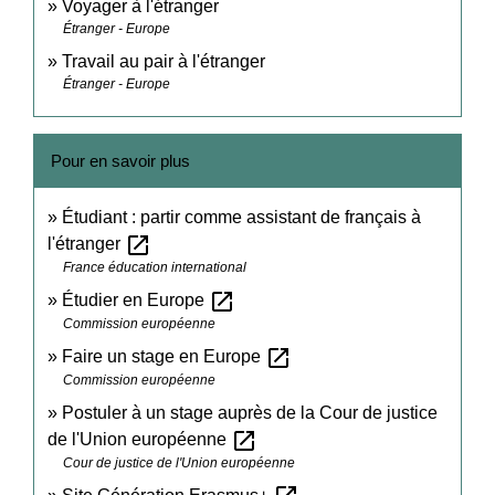
Voyager à l'étranger
Étranger - Europe
Travail au pair à l'étranger
Étranger - Europe
Pour en savoir plus
Étudiant : partir comme assistant de français à
open_in_new
l'étranger
France éducation international
open_in_new
Étudier en Europe
Commission européenne
open_in_new
Faire un stage en Europe
Commission européenne
Postuler à un stage auprès de la Cour de justice
open_in_new
de l'Union européenne
Cour de justice de l'Union européenne