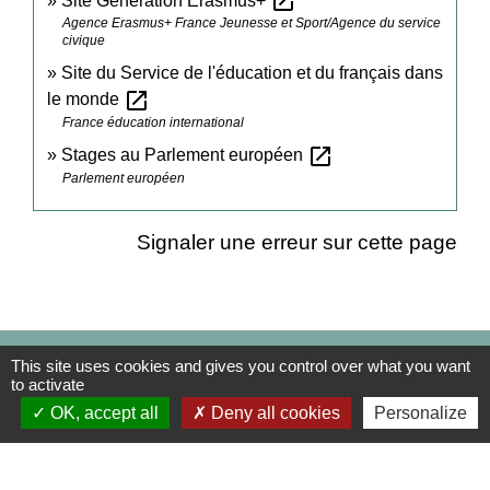
open_in_new
Site Génération Erasmus+
Agence Erasmus+ France Jeunesse et Sport/Agence du service
civique
Site du Service de l'éducation et du français dans
open_in_new
le monde
France éducation international
open_in_new
Stages au Parlement européen
Parlement européen
Signaler une erreur sur cette page
Contact Mairie
This site uses cookies and gives you control over what you want
to activate
Commune d'Auneuil
OK, accept all
Deny all cookies
Personalize
60 rue du Prieuré
60390 Auneuil - FRANCE