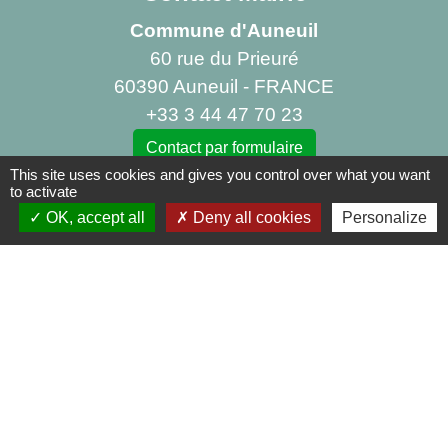
Commune d'Auneuil
60 rue du Prieuré
60390 Auneuil - FRANCE
+33 3 44 47 70 23
Contact par formulaire
This site uses cookies and gives you control over what you want
to activate
OK, accept all
Deny all cookies
Personalize
Liens
Centre Social Rural La Canopée
Bibliothèque d'Auneuil
Mentions légales
-
Politique de confidentialité
-
Accessibilité
-
Plan du site
-