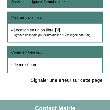
Services en ligne et formulaires
Pour en savoir plus
open_in_new
Location en union libre
Agence nationale pour l'information sur le logement (Anil)
Comment faire si...
Je me sépare
Signaler une erreur sur cette page
Contact Mairie