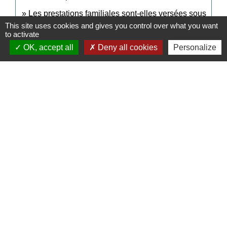
Les prestations familiales sont-elles versées sous
This site uses cookies and gives you control over what you want
conditions de ressources ?
to activate
OK, accept all
Deny all cookies
Personalize
Et aussi
Aides financières pour la scolarité
Famille - Scolarité
Signaler une erreur sur cette page
Contact Mairie
Commune d'Auneuil
60 rue du Prieuré