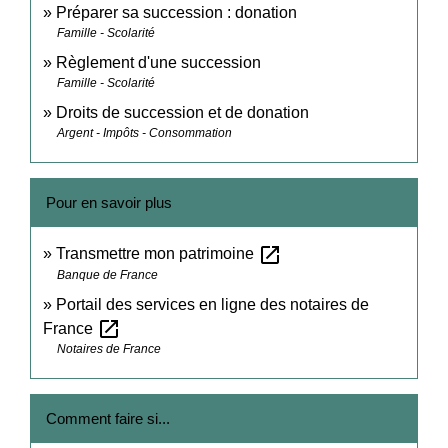
Préparer sa succession : donation
Famille - Scolarité
Règlement d'une succession
Famille - Scolarité
Droits de succession et de donation
Argent - Impôts - Consommation
Pour en savoir plus
open_in_new
Transmettre mon patrimoine
Banque de France
Portail des services en ligne des notaires de
open_in_new
France
Notaires de France
Comment faire si...