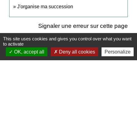
J'organise ma succession
Signaler une erreur sur cette page
This site uses cookies and gives you control over what you want
to activate
OK, accept all
Deny all cookies
Personalize
Contact Mairie
Commune d'Auneuil
60 rue du Prieuré
60390 Auneuil - FRANCE
+33 3 44 47 70 23
Contact par formulaire