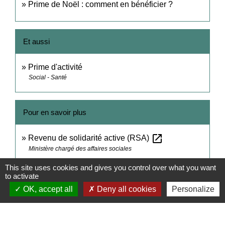
Prime de Noël : comment en bénéficier ?
Et aussi
Prime d'activité
Social - Santé
Pour en savoir plus
open_in_new
Revenu de solidarité active (RSA)
Ministère chargé des affaires sociales
This site uses cookies and gives you control over what you want
to activate
Signaler une erreur sur cette page
OK, accept all
Deny all cookies
Personalize