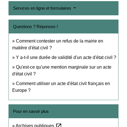
Services en ligne et formulaires
Questions ? Réponses !
Comment contester un refus de la mairie en
matière d'état civil ?
Y a-t-il une durée de validité d'un acte d'état civil ?
Qu'est-ce qu'une mention marginale sur un acte
d'état civil ?
Comment utiliser un acte d'état civil français en
Europe ?
Pour en savoir plus
open_in_new
Archives publiques