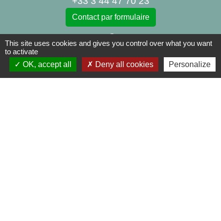
+33 3 44 47 70 23
Contact par formulaire
This site uses cookies and gives you control over what you want
to activate
OK, accept all
Deny all cookies
Personalize
Liens
Centre Social Rural La Canopée
Bibliothèque d'Auneuil
Mentions légales
-
Politique de confidentialité
-
Accessibilité
-
Plan du site
-
Gestion des cookies