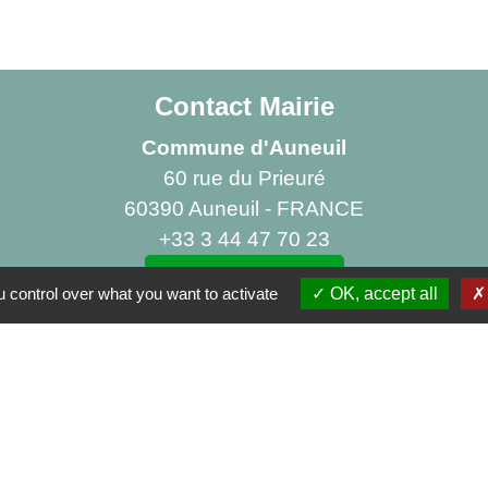
Contact Mairie
Commune d'Auneuil
60 rue du Prieuré
60390 Auneuil - FRANCE
+33 3 44 47 70 23
Contact par formulaire
 control over what you want to activate
OK, accept all
iens
 Rural La Canopée