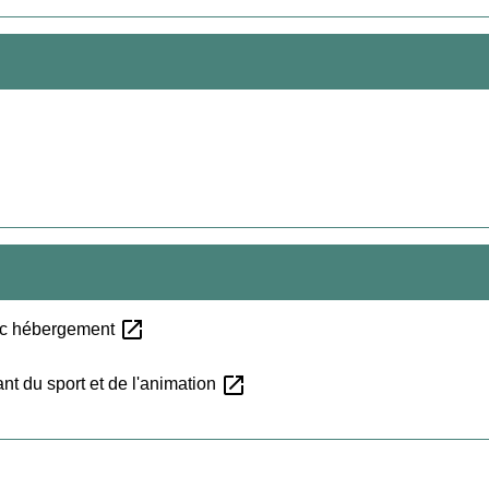
open_in_new
vec hébergement
open_in_new
nt du sport et de l'animation