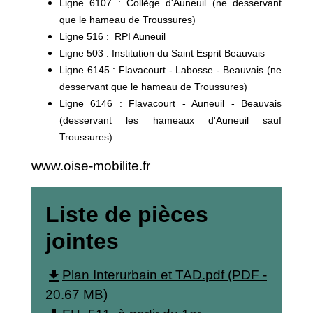
Ligne 6107 : Collège d'Auneuil (ne desservant
que le hameau de Troussures)
Ligne 516 : RPI Auneuil
Ligne 503 : Institution du Saint Esprit Beauvais
Ligne 6145 : Flavacourt - Labosse - Beauvais (ne
desservant que le hameau de Troussures)
Ligne 6146 : Flavacourt - Auneuil - Beauvais
(desservant les hameaux d'Auneuil sauf
Troussures)
www.oise-mobilite.fr
Liste de pièces
jointes
file_download
Plan Interurbain et TAD.pdf (PDF -
20.67 MB)