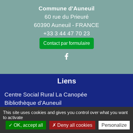
Commune d'Auneuil
60 rue du Prieuré
60390 Auneuil - FRANCE
+33 3 44 47 70 23
Contact par formulaire
Liens
Centre Social Rural La Canopée
Bibliothèque d'Auneuil
This site uses cookies and gives you control over what you want
Mentions légales
-
Politique de confidentialité
-
to activate
OK, accept all
Deny all cookies
Personalize
Accessibilité
-
Plan du site
-