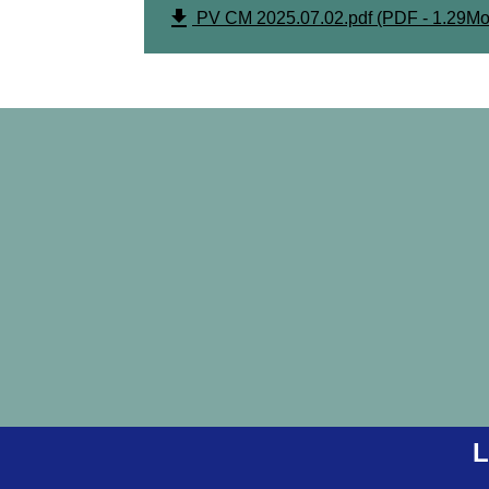
file_download
PV CM 2025.07.02.pdf (PDF - 1.29Mo
L