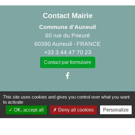
Contact Mairie
Commune d'Auneuil
60 rue du Prieuré
60390 Auneuil - FRANCE
+33 3 44 47 70 23
Contact par formulaire
This site uses cookies and gives you control over what you want
Liens
to activate
OK, accept all
Deny all cookies
Personalize
Centre Social Rural La Canopée
Bibliothèque d'Auneuil