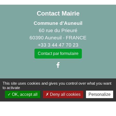
Contact Mairie
Commune d'Auneuil
60 rue du Prieuré
60390 Auneuil - FRANCE
+33 3 44 47 70 23
Contact par formulaire
This site uses cookies and gives you control over what you want
Liens
to activate
OK, accept all
Deny all cookies
Personalize
Centre Social Rural La Canopée
Bibliothèque d'Auneuil