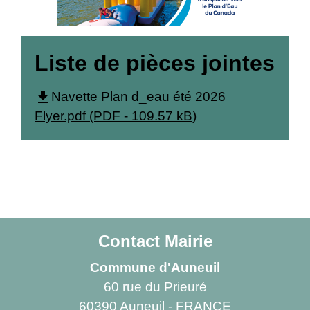
Liste de pièces jointes
file_download
Navette Plan d_eau été 2026
Flyer.pdf (PDF - 109.57 kB)
Contact Mairie
Commune d'Auneuil
60 rue du Prieuré
60390 Auneuil - FRANCE