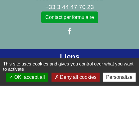
+33 3 44 47 70 23
Contact par formulaire
Liens
This site uses cookies and gives you control over what you want
to activate
Centre Social Rural La Canopée
OK, accept all
Deny all cookies
Personalize
Bibliothèque d'Auneuil
Mentions légales
-
Politique de confidentialité
-
Accessibilité
-
Plan du site
-
Gestion des cookies