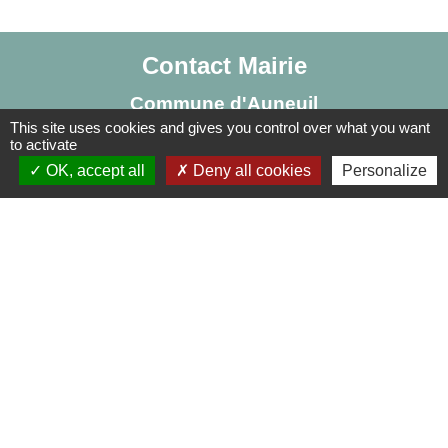
Contact Mairie
Commune d'Auneuil
This site uses cookies and gives you control over what you want
60 rue du Prieuré
to activate
60390 Auneuil - FRANCE
OK, accept all
Deny all cookies
Personalize
+33 3 44 47 70 23
Contact par formulaire
Liens
Centre Social Rural La Canopée
Bibliothèque d'Auneuil