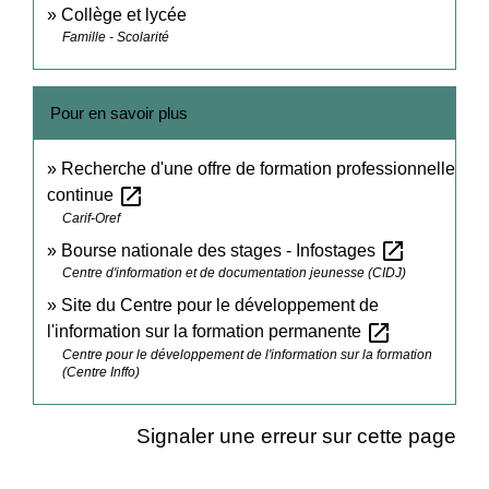
Collège et lycée
Famille - Scolarité
Pour en savoir plus
Recherche d'une offre de formation professionnelle
open_in_new
continue
Carif-Oref
open_in_new
Bourse nationale des stages - Infostages
Centre d'information et de documentation jeunesse (CIDJ)
Site du Centre pour le développement de
open_in_new
l'information sur la formation permanente
Centre pour le développement de l'information sur la formation
(Centre Inffo)
Signaler une erreur sur cette page