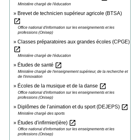
Ministère chargé de l'éducation
Brevet de technicien supérieur agricole (BTSA)
open_in_new
Office national d'information sur les enseignements et les
professions (Onisep)
Classes préparatoires aux grandes écoles (CPGE)
open_in_new
Ministère chargé de l'éducation
open_in_new
Études de santé
Ministère chargé de l'enseignement supérieur, de la recherche et
de l'innovation
open_in_new
Écoles de la musique et de la danse
Office national d'information sur les enseignements et les
professions (Onisep)
open_in_new
Diplômes de l'animation et du sport (DEJEPS)
Ministère chargé des sports
open_in_new
Études d'infirmier(ière)
Office national d'information sur les enseignements et les
professions (Onisep)