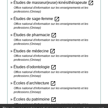
open_in_new
Études de masseur(euse)-kinésithérapeute
Office national d'information sur les enseignements et les
professions (Onisep)
open_in_new
Études de sage-femme
Office national d'information sur les enseignements et les
professions (Onisep)
open_in_new
Études de pharmacie
Office national d'information sur les enseignements et les
professions (Onisep)
open_in_new
Études de médecine
Office national d'information sur les enseignements et les
professions (Onisep)
open_in_new
Études d'odontologie
Office national d'information sur les enseignements et les
professions (Onisep)
open_in_new
Écoles d'architecture
Office national d'information sur les enseignements et les
professions (Onisep)
open_in_new
Écoles du patrimoine
Office national d'information sur les enseignements et les