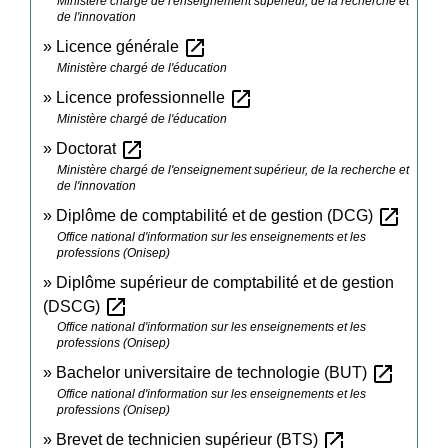
Ministère chargé de l'enseignement supérieur, de la recherche et
de l'innovation
open_in_new
Licence générale
Ministère chargé de l'éducation
open_in_new
Licence professionnelle
Ministère chargé de l'éducation
open_in_new
Doctorat
Ministère chargé de l'enseignement supérieur, de la recherche et
de l'innovation
open_in_new
Diplôme de comptabilité et de gestion (DCG)
Office national d'information sur les enseignements et les
professions (Onisep)
Diplôme supérieur de comptabilité et de gestion
open_in_new
(DSCG)
Office national d'information sur les enseignements et les
professions (Onisep)
open_in_new
Bachelor universitaire de technologie (BUT)
Office national d'information sur les enseignements et les
professions (Onisep)
open_in_new
Brevet de technicien supérieur (BTS)