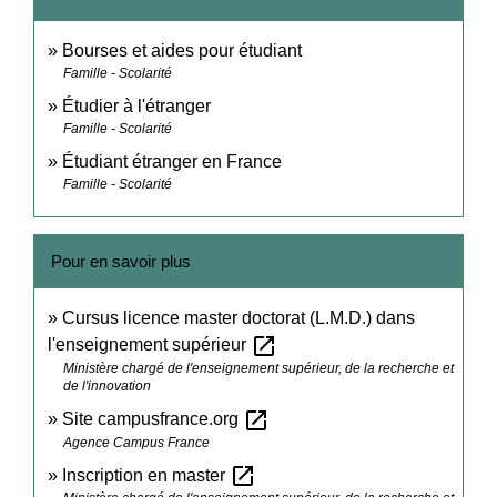
Bourses et aides pour étudiant
Famille - Scolarité
Étudier à l'étranger
Famille - Scolarité
Étudiant étranger en France
Famille - Scolarité
Pour en savoir plus
Cursus licence master doctorat (L.M.D.) dans
open_in_new
l'enseignement supérieur
Ministère chargé de l'enseignement supérieur, de la recherche et
de l'innovation
open_in_new
Site campusfrance.org
Agence Campus France
open_in_new
Inscription en master