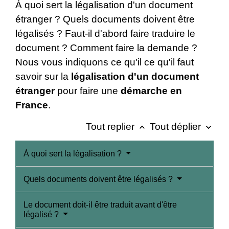
À quoi sert la légalisation d'un document
étranger ? Quels documents doivent être
légalisés ? Faut-il d'abord faire traduire le
document ? Comment faire la demande ?
Nous vous indiquons ce qu'il ce qu'il faut
savoir sur la
légalisation d'un document
étranger
pour faire une
démarche en
France
.
Tout replier
Tout déplier
keyboard_arrow_up
keyboard_arrow_down
À quoi sert la légalisation ?
Quels documents doivent être légalisés ?
Le document doit-il être traduit avant d'être
légalisé ?