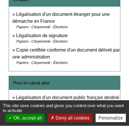
Légalisation d'un document étranger pour une
démarche en France
Papiers - Citoyenneté - Élections
Légalisation de signature
Papiers - Citoyenneté - Élections
Copie certifiée conforme d'un document délivré par
une administration
Papiers - Citoyenneté - Élections
Pour en savoir plus
Légalisation d'un document public français destiné
open_in_new
à une autorité étrangère
This site uses cookies and gives you control over what you want
to activate
Ministère chargé de l'Europe et des affaires étrangères
OK, accept all
Deny all cookies
Personalize
Tableau de l'état actuel du droit conventionnel en
open_in_new
matière de légalisation