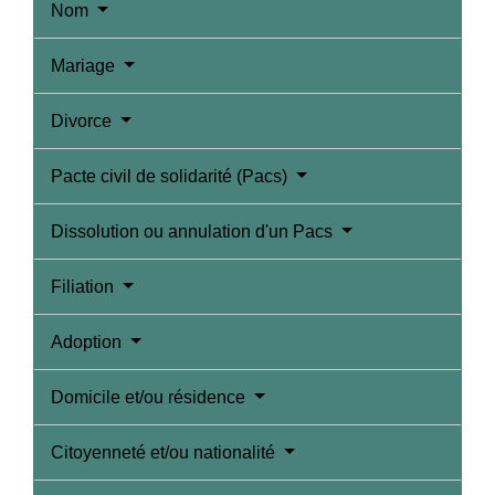
Nom
Mariage
Divorce
Pacte civil de solidarité (Pacs)
Dissolution ou annulation d'un Pacs
Filiation
Adoption
Domicile et/ou résidence
Citoyenneté et/ou nationalité