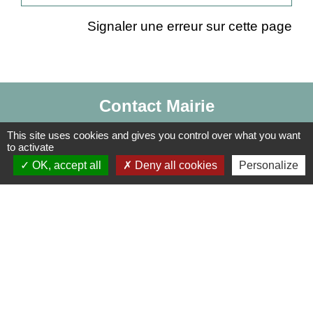
Signaler une erreur sur cette page
Contact Mairie
Commune d'Auneuil
This site uses cookies and gives you control over what you want
to activate
60 rue du Prieuré
OK, accept all
Deny all cookies
Personalize
60390 Auneuil - FRANCE
+33 3 44 47 70 23
Contact par formulaire
Liens