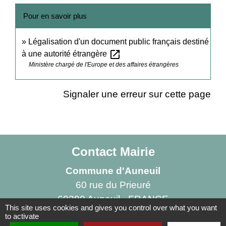
Pour en savoir plus
Légalisation d'un document public français destiné
open_in_new
à une autorité étrangère
Ministère chargé de l'Europe et des affaires étrangères
Signaler une erreur sur cette page
Contact Mairie
Commune d'Auneuil
60 rue du Prieuré
60390 Auneuil - FRANCE
This site uses cookies and gives you control over what you want
+33 3 44 47 70 23
to activate