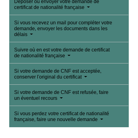
Déposer ou envoyer votre demande de
certificat de nationalité française
Si vous recevez un mail pour compléter votre
demande, envoyer les documents dans les
délais
Suivre où en est votre demande de certificat
de nationalité française
Si votre demande de CNF est acceptée,
conserver l'original du certificat
Si votre demande de CNF est refusée, faire
un éventuel recours
Si vous perdez votre certificat de nationalité
française, faire une nouvelle demande