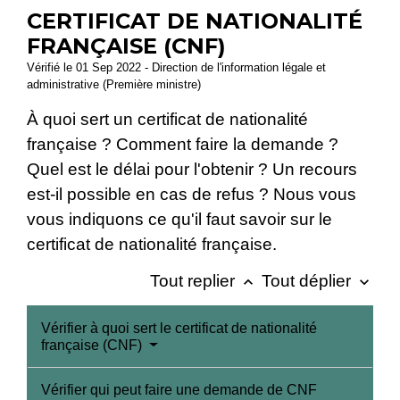
CERTIFICAT DE NATIONALITÉ
FRANÇAISE (CNF)
Vérifié le 01 Sep 2022 - Direction de l'information légale et
administrative (Première ministre)
À quoi sert un certificat de nationalité
française ? Comment faire la demande ?
Quel est le délai pour l'obtenir ? Un recours
est-il possible en cas de refus ? Nous vous
vous indiquons ce qu'il faut savoir sur le
certificat de nationalité française.
Tout replier
Tout déplier
keyboard_arrow_up
keyboard_arrow_down
Vérifier à quoi sert le certificat de nationalité
française (CNF)
Vérifier qui peut faire une demande de CNF