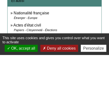
Et aussi
Nationalité française
Étranger - Europe
Actes d'état civil
Papiers - Citoyenneté - Élections
Légalisation de documents d'origine étrangère
This site uses cookies and gives you control over what you want
to activate
(authentification)
OK, accept all
Deny all cookies
Personalize
Papiers - Citoyenneté - Élections
Signaler une erreur sur cette page
Contact Mairie
Commune d'Auneuil
60 rue du Prieuré